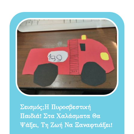
Σεισμός;Η Πυροσβεστική
Παιδιά! Στα Χαλάσματα Θα
Ψάξει, Τη Ζωή Να Ξαναφτιάξει!