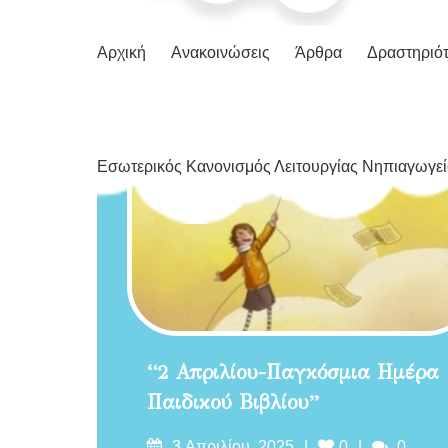
Αρχική
Ανακοινώσεις
Άρθρα
Δραστηριότ
Εσωτερικός Κανονισμός Λειτουργίας Νηπιαγωγε
“2 Απριλίου-Παγκόσμια Ημέρα
Παιδικού Βιβλίου”
Δημοσιεύτηκε
Likes
Σχόλια
3 Απριλίου, 2025
0
0