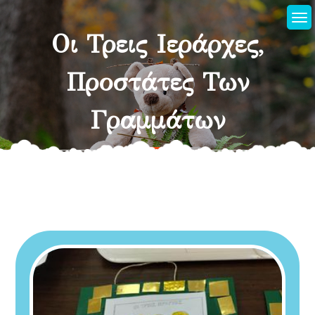
Οι Τρεις Ιεράρχες,
Προστάτες Των
Γραμμάτων